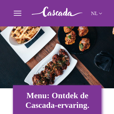
NL
ES
PT
EN
Menu: Ontdek de
Cascada-ervaring.