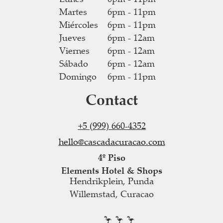
Martes
6pm - 11pm
Miércoles
6pm - 11pm
Jueves
6pm - 12am
Viernes
6pm - 12am
Sábado
6pm - 12am
Domingo
6pm - 11pm
Contact
+5 (999) 660-4352
hello@cascadacuracao.com
4º Piso
Elements Hotel & Shops
Hendrikplein, Punda
Willemstad, Curacao
🦩 🦩 🦩