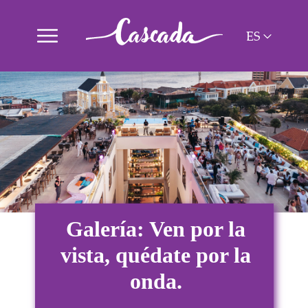
ES
NL
PT
EN
Galería: Ven por la
vista, quédate por la
onda.